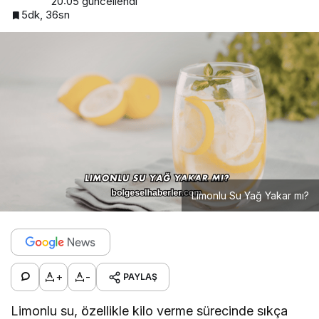
20:05
güncellendi
5dk, 36sn
Limonlu Su Yağ Yakar mı?
+
-
PAYLAŞ
Limonlu su, özellikle kilo verme sürecinde sıkça