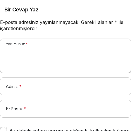
Bir Cevap Yaz
E-posta adresiniz yayınlanmayacak.
Gerekli alanlar
*
ile
işaretlenmişlerdir
Yorumunuz
*
Adınız
*
E-Posta
*
Bir dahaki sefere yorum yaptığımda kullanılmak üzere