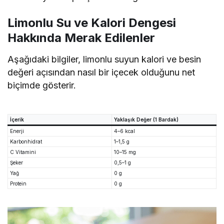
Limonlu Su ve Kalori Dengesi
Hakkında Merak Edilenler
Aşağıdaki bilgiler, limonlu suyun kalori ve besin
değeri açısından nasıl bir içecek olduğunu net
biçimde gösterir.
İçerik
Yaklaşık Değer (1 Bardak)
Enerji
4–6 kcal
Karbonhidrat
1–1,5 g
C Vitamini
10–15 mg
Şeker
0,5–1 g
Yağ
0 g
Protein
0 g