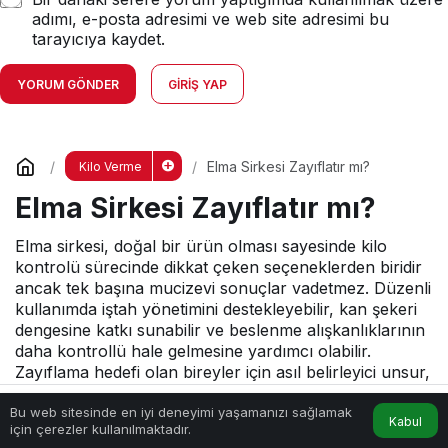
adımı, e-posta adresimi ve web site adresimi bu
tarayıcıya kaydet.
YORUM GÖNDER
GIRIŞ YAP
Elma Sirkesi Zayıflatır mı?
Kilo Verme
Elma Sirkesi Zayıflatır mı?
Elma sirkesi, doğal bir ürün olması sayesinde kilo
kontrolü sürecinde dikkat çeken seçeneklerden biridir
ancak tek başına mucizevi sonuçlar vadetmez. Düzenli
kullanımda iştah yönetimini destekleyebilir, kan şekeri
dengesine katkı sunabilir ve beslenme alışkanlıklarının
daha kontrollü hale gelmesine yardımcı olabilir.
Zayıflama hedefi olan bireyler için asıl belirleyici unsur,
elma sirkesini dengeli bir beslenme planı ve
Bu web sitesinde en iyi deneyimi yaşamanızı sağlamak
sürdürülebilir yaşam tarzı değişiklikleriyle birlikte
Kabul
Anasayfa
Akış
Hesabım
için çerezler kullanılmaktadır.
değerlendirmektir.