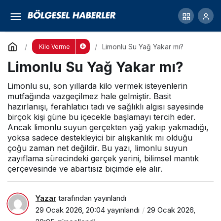
Elma Sirkesi Zayıflatır mı?
Yorum Yap
Paylaş
Limonlu Su Yağ Yakar mı?
Kilo Verme
Limonlu Su Yağ Yakar mı?
Limonlu su, son yıllarda kilo vermek isteyenlerin
mutfağında vazgeçilmez hale gelmiştir. Basit
hazırlanışı, ferahlatıcı tadı ve sağlıklı algısı sayesinde
birçok kişi güne bu içecekle başlamayı tercih eder.
Ancak limonlu suyun gerçekten yağ yakıp yakmadığı,
yoksa sadece destekleyici bir alışkanlık mı olduğu
çoğu zaman net değildir. Bu yazı, limonlu suyun
zayıflama sürecindeki gerçek yerini, bilimsel mantık
çerçevesinde ve abartısız biçimde ele alır.
Yazar
tarafından yayınlandı
29 Ocak 2026, 20:04
yayınlandı
29 Ocak 2026,