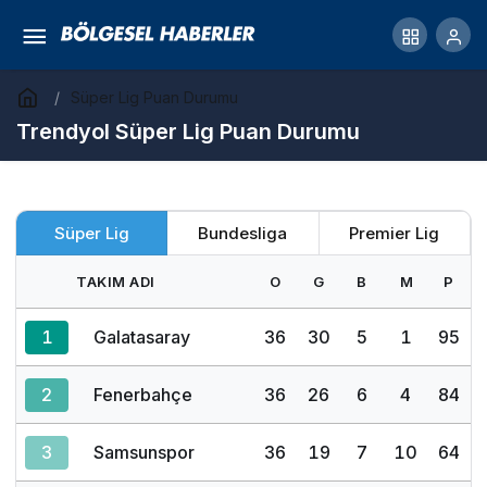
Süper Lig Puan Durumu
Trendyol Süper Lig Puan Durumu
Süper Lig
Bundesliga
Premier Lig
TAKIM ADI
O
G
B
M
P
1
Galatasaray
36
30
5
1
95
2
Fenerbahçe
36
26
6
4
84
3
Samsunspor
36
19
7
10
64