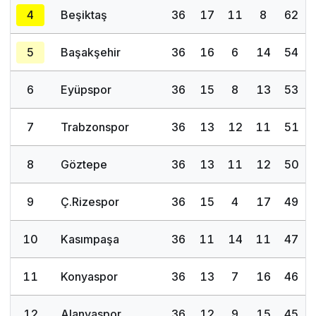
4
Beşiktaş
36
17
11
8
62
5
Başakşehir
36
16
6
14
54
6
Eyüpspor
36
15
8
13
53
7
Trabzonspor
36
13
12
11
51
8
Göztepe
36
13
11
12
50
9
Ç.Rizespor
36
15
4
17
49
10
Kasımpaşa
36
11
14
11
47
11
Konyaspor
36
13
7
16
46
12
Alanyaspor
36
12
9
15
45