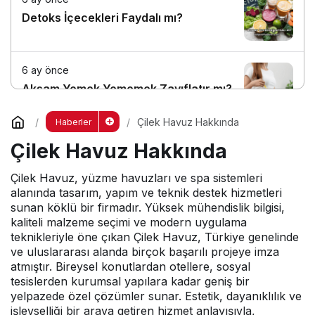
Detoks İçecekleri Faydalı mı?
6 ay önce
Akşam Yemek Yememek Zayıflatır mı?
Çilek Havuz Hakkında
Haberler
6 ay önce
Çilek Havuz Hakkında
Aç Yatmak Kilo Verdirir mi?
Çilek Havuz, yüzme havuzları ve spa sistemleri
alanında tasarım, yapım ve teknik destek hizmetleri
sunan köklü bir firmadır. Yüksek mühendislik bilgisi,
kaliteli malzeme seçimi ve modern uygulama
teknikleriyle öne çıkan Çilek Havuz, Türkiye genelinde
ve uluslararası alanda birçok başarılı projeye imza
atmıştır. Bireysel konutlardan otellere, sosyal
tesislerden kurumsal yapılara kadar geniş bir
yelpazede özel çözümler sunar. Estetik, dayanıklılık ve
işlevselliği bir araya getiren hizmet anlayışıyla,