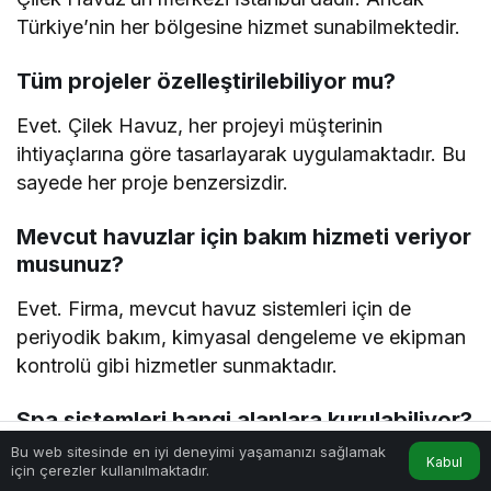
Türkiye’nin her bölgesine hizmet sunabilmektedir.
Tüm projeler özelleştirilebiliyor mu?
Evet. Çilek Havuz, her projeyi müşterinin
ihtiyaçlarına göre tasarlayarak uygulamaktadır. Bu
sayede her proje benzersizdir.
Mevcut havuzlar için bakım hizmeti veriyor
musunuz?
Evet. Firma, mevcut havuz sistemleri için de
periyodik bakım, kimyasal dengeleme ve ekipman
kontrolü gibi hizmetler sunmaktadır.
Spa sistemleri hangi alanlara kurulabiliyor?
Bu web sitesinde en iyi deneyimi yaşamanızı sağlamak
Spa sistemleri, ev içi banyolar, oteller, spa
Kabul
Anasayfa
Akış
Hesabım
için çerezler kullanılmaktadır.