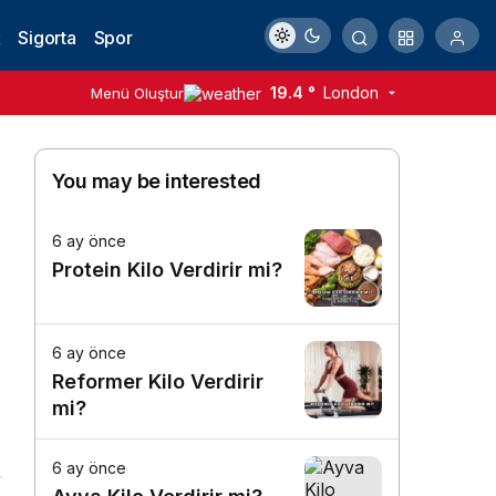
k
Sigorta
Spor
19.4 °
London
Menü Oluştur
You may be interested
6 ay önce
Protein Kilo Verdirir mi?
6 ay önce
Reformer Kilo Verdirir
mi?
6 ay önce