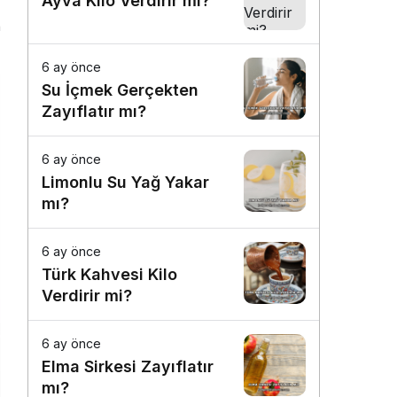
Ayva Kilo Verdirir mi?
n
6 ay önce
Su İçmek Gerçekten
Zayıflatır mı?
6 ay önce
Limonlu Su Yağ Yakar
mı?
6 ay önce
Türk Kahvesi Kilo
Verdirir mi?
6 ay önce
Elma Sirkesi Zayıflatır
mı?