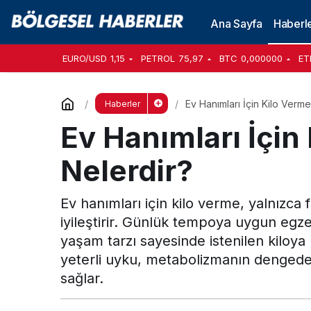
Ana Sayfa
Haberl
EURO/USD
1,15
PETROL
75,97
BTC
0,000000
ET
Ev Hanımları İçin Kilo Verme
Haberler
Ev Hanımları İçin 
Nelerdir?
Ev hanımları için kilo verme, yalnızca 
iyileştirir. Günlük tempoya uygun egzer
yaşam tarzı sayesinde istenilen kiloy
yeterli uyku, metabolizmanın dengede 
sağlar.