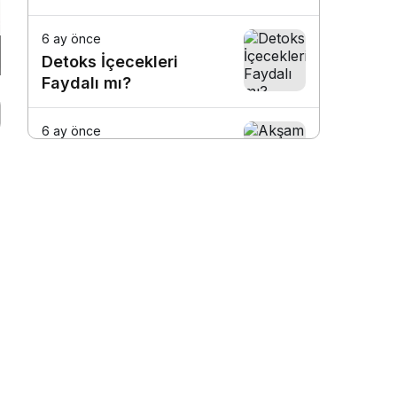
6 ay önce
Detoks İçecekleri
Faydalı mı?
6 ay önce
Akşam Yemek
Yememek Zayıflatır mı?
6 ay önce
Aç Yatmak Kilo Verdirir
mi?