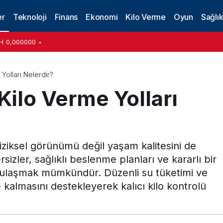
er
Teknoloji
Finans
Ekonomi
Kilo Verme
Oyun
Sağlı
H
0,000000
 Yolları Nelerdir?
Kilo Verme Yolları
fiziksel görünümü değil yaşam kalitesini de
sizler, sağlıklı beslenme planları ve kararlı bir
a ulaşmak mümkündür. Düzenli su tüketimi ve
kalmasını destekleyerek kalıcı kilo kontrolü