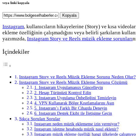
veya linki kopyala
Kopyala
Instagram
, kullanıcıların hikayelerine (Story) ve kısa video
ekleme özelliğinin çalışmadığını veya belirli şarkıların kulla
yazımızda,
Instagram Story ve Reels müzik ekleme sorunları
n
İçindekiler
Instagram Story ve Reels Müzik Ekleme Sorunu Neden Olur?
Instagram Story ve Reels Müzik Ekleme Sorunu Çözümü
1. Instagram Uygulamanızı Güncelleyin
2. Hesap Türünüzü Kontrol Edin
3. Instagram Uygulama Önbelleğini Temizleyin
4. VPN Kullanarak Bölge Kısıtlamalarını Aşın
5. Instagram’ı Farklı Bir Cihazda Deneyin
6. Instagram Destek Ekibi ile İletişime Geçin
Sıkça Sorulan Sorular
Instagram neden müzik eklememe izin vermiyor?
Instagram işletme hesabında müzik nasıl eklenir?
Instagram müzik ekleme özelliği hangi ülkelerde çalışmıyo