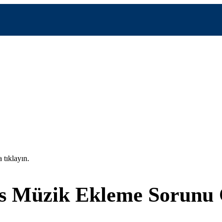
 tıklayın.
els Müzik Ekleme Sorun