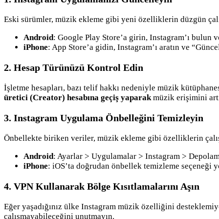
Eski sürümler, müzik ekleme gibi yeni özelliklerin düzgün çal
Android
: Google Play Store’a girin, Instagram’ı bulun 
iPhone
: App Store’a gidin, Instagram’ı aratın ve “Günce
2. Hesap Türünüzü Kontrol Edin
İşletme hesapları, bazı telif hakkı nedeniyle müzik kütüphanesi
üretici (Creator) hesabına geçiş yaparak
müzik erişimini artı
3. Instagram Uygulama Önbelleğini Temizleyin
Önbellekte biriken veriler, müzik ekleme gibi özelliklerin çal
Android
: Ayarlar > Uygulamalar > Instagram > Depolam
iPhone
: iOS’ta doğrudan önbellek temizleme seçeneği yok
4. VPN Kullanarak Bölge Kısıtlamalarını Aşın
Eğer yaşadığınız ülke Instagram müzik özelliğini desteklemiy
çalışmayabileceğini unutmayın.