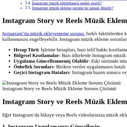
Instagram müzik kütüphanesi neden sınırlı?
Instagram müzik ekleme sorunu ne zaman düzelir?
Instagram Story ve Reels Müzik Ekle
Instagram’da müzik ekleyememe sorunu
, farklı faktörlerden
kullanmasını engelleyebilir. Instagram müzik ekleme sorunları
Hesap Türü
: İşletme hesapları, bazı telif hakkı kısıtlam
Bölgesel Kısıtlamalar
: Bazı ülkelerde Instagram müzik k
Uygulama Güncellenmemiş Olabilir
: Eski sürümde müz
Önbellek Sorunları
: Biriken veriler uygulamanın hatalı 
Geçici Instagram Hataları
: Instagram bazen sunucu vey
Instagram Story ve Reels Müzik Ekleme Sorunu Çözümü
Instagram Story ve Reels Müzik Ekl
Eğer Instagram’da hikaye veya Reels videolarınıza müzik ekl
1. Instagram Uygulamanızı Güncelleyin