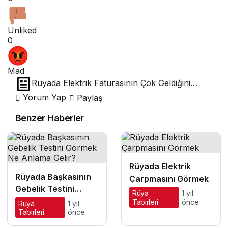
Unliked
0
Mad
Rüyada Elektrik Faturasının Çok Geldiğini
Görmek
Yorum Yap
Paylaş
Benzer Haberler
Rüyada Elektrik
Rüyada Başkasının
Çarpmasını Görmek
Gebelik Testini
Rüya
1 yıl
Görmek Ne Anlama
Tabirleri
önce
Rüya
1 yıl
Tabirleri
önce
Gelir?