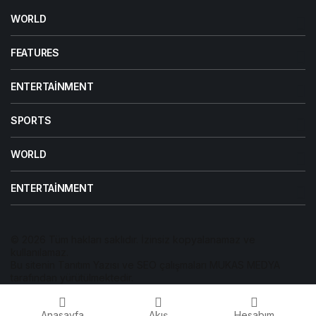
6 ay önce
WORLD
Aç Yatmak Kilo Verdirir mi?
FEATURES
ENTERTAINMENT
SPORTS
WORLD
ENTERTAINMENT
© 2026 Tüm hakları saklıdır. İzinsiz kopyalanamaz ve
kullanılamaz.
Bu sitenin
Tanıtım Yazısı
ve SEO çalışmaları
MUKAS MEDYA
tarafından yürütülmektedir.
Anasayfa
Akış
Hesabım