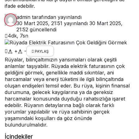
ifade edebilir.
admin
tarafından yayınlandı
30 Mart 2025, 21:51
yayınlandı
30 Mart 2025,
21:52
güncellendi
4dk, 7sn
+
-
PAYLAŞ
Rüyalar
, bilinçaltımızın yansımaları olarak çeşitli
anlamlar taşıyabilir. Rüyada elektrik faturasının çok
geldiğini görmek, genellikle maddi sıkıntılar, ani
harcamalar veya enerji tüketimi ile ilgili bilinçaltında
oluşan endişeleri temsil eder. Bu rüya, kişinin finansal
durumuna, gelecek kaygılarına ya da gereksiz
harcamalar konusunda duyduğu rahatsızlığa işaret
edebilir. Rüyanın detaylarına bağlı olarak farklı
yorumlar yapılabilir ve rüya sahibinin gerçek
yaşamındaki koşulları da göz önünde
bulundurulmalıdır.
İçindekiler