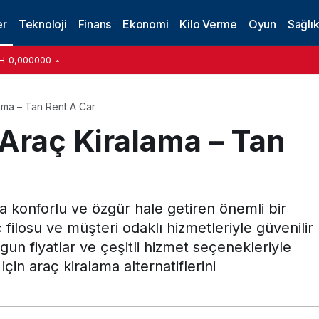
er
Teknoloji
Finans
Ekonomi
Kilo Verme
Oyun
Sağlı
H
0,000000
ama – Tan Rent A Car
Araç Kiralama – Tan
a konforlu ve özgür hale getiren önemli bir
filosu ve müşteri odaklı hizmetleriyle güvenilir
un fiyatlar ve çeşitli hizmet seçenekleriyle
için araç kiralama alternatiflerini