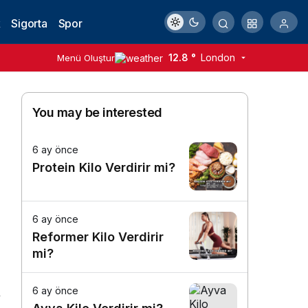
k
Sigorta
Spor
12.8 °
London
Menü Oluştur
You may be interested
6 ay önce
Protein Kilo Verdirir mi?
6 ay önce
Reformer Kilo Verdirir
mi?
6 ay önce