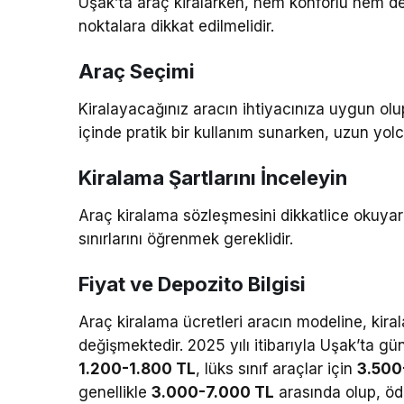
Uşak’ta araç kiralarken, hem konforlu hem d
noktalara dikkat edilmelidir.
Araç Seçimi
Kiralayacağınız aracın ihtiyacınıza uygun olu
içinde pratik bir kullanım sunarken, uzun yolcu
Kiralama Şartlarını İnceleyin
Araç kiralama sözleşmesini dikkatlice okuyara
sınırlarını öğrenmek gereklidir.
Fiyat ve Depozito Bilgisi
Araç kiralama ücretleri aracın modeline, kira
değişmektedir. 2025 yılı itibarıyla Uşak’ta gün
1.200-1.800 TL
, lüks sınıf araçlar için
3.500
genellikle
3.000-7.000 TL
arasında olup, öde