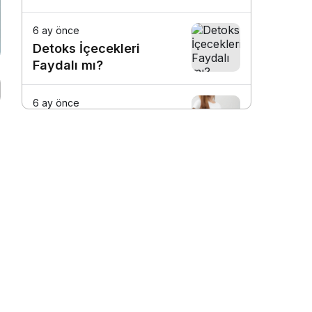
6 ay önce
Detoks İçecekleri
Faydalı mı?
6 ay önce
Akşam Yemek
Yememek Zayıflatır mı?
6 ay önce
Aç Yatmak Kilo Verdirir
mi?