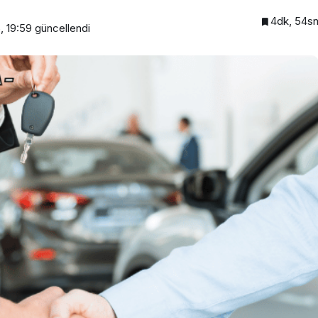
4dk, 54s
, 19:59
güncellendi