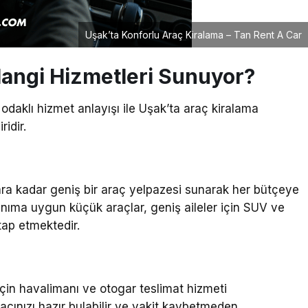
Uşak’ta Konforlu Araç Kiralama – Tan Rent A Car
Hangi Hizmetleri Sunuyor?
 odaklı hizmet anlayışı ile Uşak’ta araç kiralama
idir.
ara kadar geniş bir araç yelpazesi sunarak her bütçeye
anıma uygun küçük araçlar, geniş aileler için SUV ve
tap etmektedir.
çin havalimanı ve otogar teslimat hizmeti
acınızı hazır bulabilir ve vakit kaybetmeden