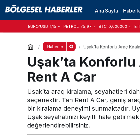
Ana Sayfa
Haberl
EURO/USD
1,15
PETROL
75,97
BTC
0,000000
ET
Uşak’ta Konforlu Araç Kiral
Haberler
Uşak’ta Konforlu 
Rent A Car
Uşak’ta araç kiralama, seyahatleri dah
seçenektir. Tan Rent A Car, geniş araç 
bir kiralama deneyimi sunmaktadır. Uyg
Uşak seyahatinizi keyifli hale getirmek 
değerlendirebilirsiniz.